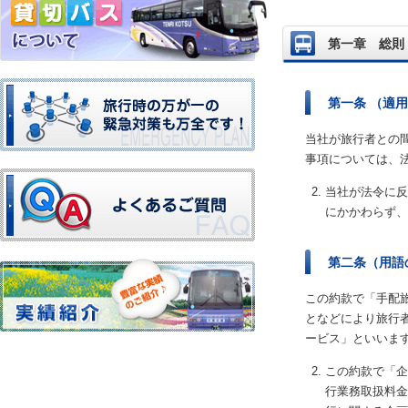
第一章 総則
第一条 （適
当社が旅行者との
事項については、
当社が法令に反
にかかわらず、
第二条（用語
この約款で「手配
となどにより旅行
ービス」といいま
この約款で「企
行業務取扱料金